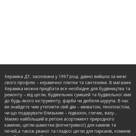
Кераміка ДТ, заснована у 1997 році, давно вийшла за межі
свого профілю – керамічної плитки та сантехніки. В магазині
Кераміка можна придбати все необхідне для будівництва та
ремонту – від цегли, будівельних сумішей та будівельної хімії
до будь-якого інструменту, фарби чи дюбеля-шурупа. В нас
ви знайдете чим утеплити свій дім – мінватою, пінопластом,
чи що подарувати близьким – підвазон, глечик, вазу…
Маємо найбільший в регіоні асортимент природного
каменю, цегли-шамотки (вогнетривкої) для камінів та
печей,а також рваної та гладкої цегли для парканів, коминів