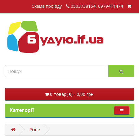
Схема проїзду
0503738164, 0979411474
0 товар(ів) - 0,00 грн.
Категорії
Різне