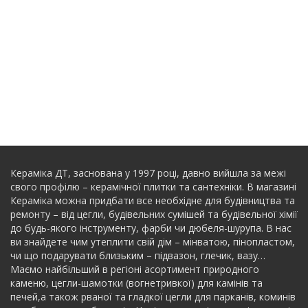
Кераміка ДТ, заснована у 1997 році, давно вийшла за межі
свого профілю – керамічної плитки та сантехніки. В магазині
Кераміка можна придбати все необхідне для будівництва та
ремонту – від цегли, будівельних сумішей та будівельної хімії
до будь-якого інструменту, фарби чи дюбеля-шурупа. В нас
ви знайдете чим утеплити свій дім – мінватою, пінопластом,
чи що подарувати близьким – підвазон, глечик, вазу…
Маємо найбільший в регіоні асортимент природного
каменю, цегли-шамотки (вогнетривкої) для камінів та
печей,а також рваної та гладкої цегли для парканів, коминів