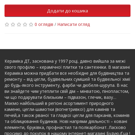
Додати до кошика
0 оглядів
/
Написати огляд
Кераміка ДТ, заснована у 1997 році, давно вийшла за межі
свого профілю – керамічної плитки та сантехніки. В магазині
Кераміка можна придбати все необхідне для будівництва та
ремонту – від цегли, будівельних сумішей та будівельної хімії
до будь-якого інструменту, фарби чи дюбеля-шурупа. В нас
ви знайдете чим утеплити свій дім – мінватою, пінопластом,
чи що подарувати близьким – підвазон, глечик, вазу…
Маємо найбільший в регіоні асортимент природного
каменю, цегли-шамотки (вогнетривкої) для камінів та
печей,а також рваної та гладкої цегли для парканів, коминів
та облицювання будинків. Нові напрями діяльності – ковані
елементи, бруківка, профнастил та полікарбонат. Ласково
просимо до покупок в нашому інтернет-магазині Будую.if.ua !