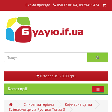
Схема проїзду
0503738164, 0979411474
0 товар(ів) - 0,00 грн.
Категорії
Стінові матеріали
Клінкерна цегла
Клінкерна цегла Рустика Топаз 3