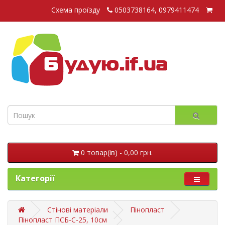
Схема проїзду
0503738164, 0979411474
0 товар(ів) - 0,00 грн.
Категорії
Стінові матеріали
Пінопласт
Пінопласт ПСБ-С-25, 10см