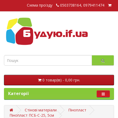
Схема проїзду
0503738164, 0979411474
0 товар(ів) - 0,00 грн.
Категорії
Стінові матеріали
Пінопласт
Пінопласт ПСБ-С-25, 5см